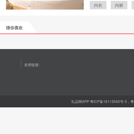
内衣
内裤
洗衣液
猜你喜欢
友情链接:
礼品网APP
粤ICP备19113545号-3，粤