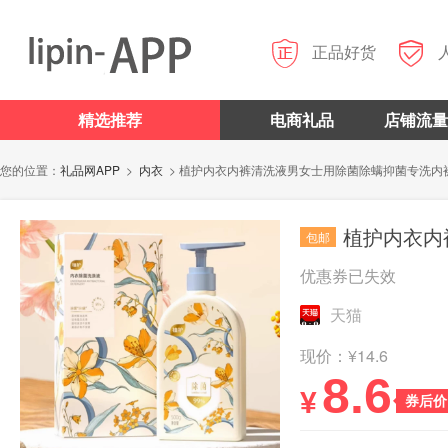


正品好货
精选推荐
电商礼品
店铺流量
您的位置：
礼品网APP
>
内衣
> 植护内衣内裤清洗液男女士用除菌除螨抑菌专洗内
植护内衣内裤清
包邮
优惠券已失效
天猫
现价：¥14.6
8.6
¥
券后价