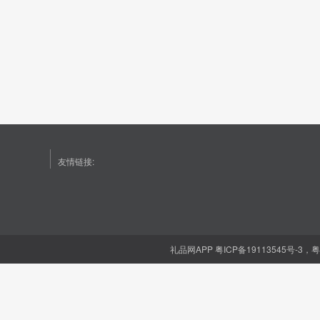
友情链接:
礼品网APP
粤ICP备19113545号-3，粤