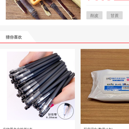
削皮
甘蔗
猜你喜欢
实物黑色中性笔1支
厨房湿巾(数量:1包)