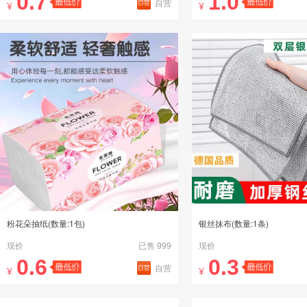
0.7
1.0
自营
¥
¥
粉花朵抽纸(数量:1包)
银丝抹布(数量:1条)
现价
已售 999
现价
0.6
0.3
自营
¥
¥