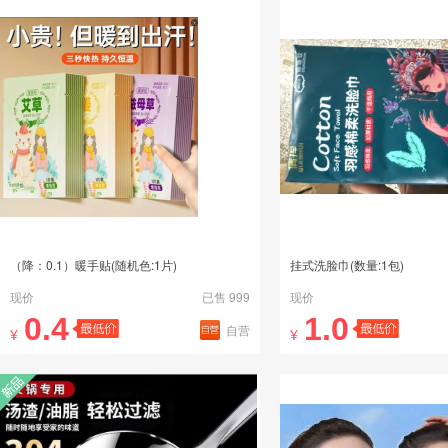
（降：0.1）暖手贴(随机色:1片)
挂式洗脸巾(数量:1包)
现价
已售 999
现价
0.4
1.0
自营
¥
¥
新品