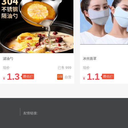
滤油勺
冰丝面罩
现价
已售 999
现价
1.3
1.1
自营
¥
¥
友情链接: