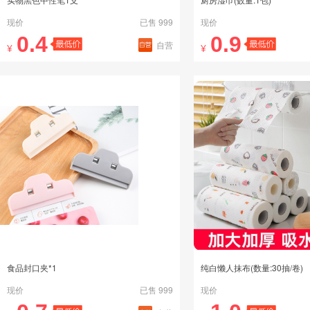
现价
已售 999
现价
0.4
0.9
自营
¥
¥
食品封口夹*1
纯白懒人抹布(数量:30抽/卷)
现价
已售 999
现价