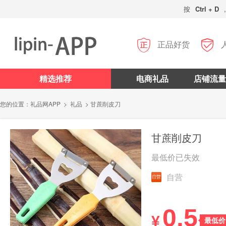
按
Ctrl + D


正品好货
精选推荐
电商礼品
店铺流量
您的位置：
礼品网APP
>
礼品
> 甘蔗削皮刀
甘蔗削皮刀
最低价已失效
自营
0.5
¥
最低价