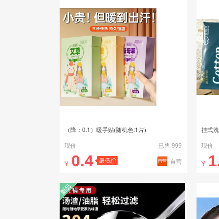
（降：0.1）暖手贴(随机色:1片)
挂式洗
现价
已售 999
现价
0.4
1
自营
¥
¥
新品