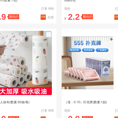
已售 999
现价
已
.9
2.2
自营
¥
人抹布(数量:30抽/卷)
（涨：0.15）扑克牌(数量:1副)
已售 999
现价
已