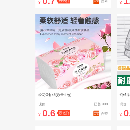
0.7
1
自营
¥
¥
粉花朵抽纸(数量:1包)
银丝抹
现价
已售 999
现价
0.6
0
自营
¥
¥