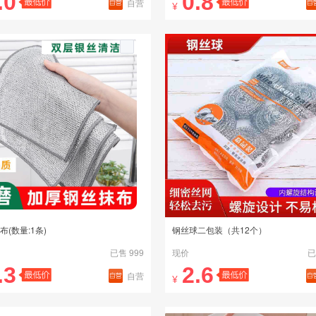
.0
0.8
自营
¥
布(数量:1条)
钢丝球二包装（共12个）
已售 999
现价
已
.3
2.6
自营
¥