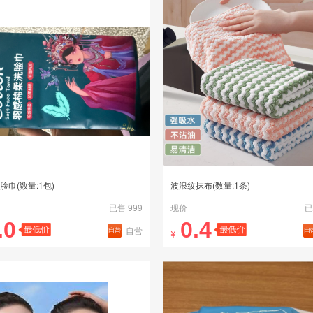
脸巾(数量:1包)
波浪纹抹布(数量:1条)
已售 999
现价
已
.0
0.4
自营
¥