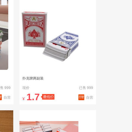
扑克牌两副装
售 999
现价
已售 999
1.7
自营
自营
¥