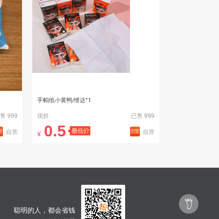
手帕纸小黄鸭/维达*1
售 999
现价
已售 999
0.5
自营
自营
¥

聪明的人，都会省钱