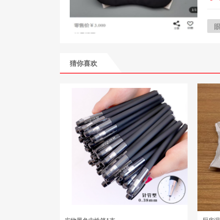
猜你喜欢
实物黑色中性笔1支
厨房湿