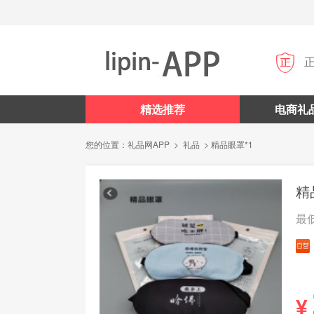

精选推荐
电商礼
您的位置：
礼品网APP
>
礼品
> 精品眼罩*1
精
最
¥