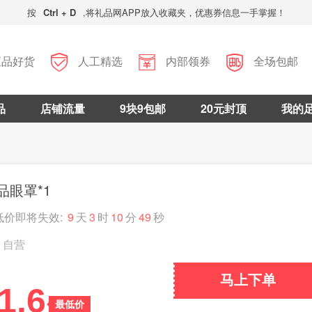
按
Ctrl + D
,将礼品网APP放入收藏夹，优惠券信息一手掌握！



正品好货
人工精选
内部领券
全场包邮
品
店铺流量
9块9包邮
20元封顶
我的
品眼罩*1
低价即将失效:
9
天
3
时
10
分
48
秒
自营
马上下单
1.6
最低价