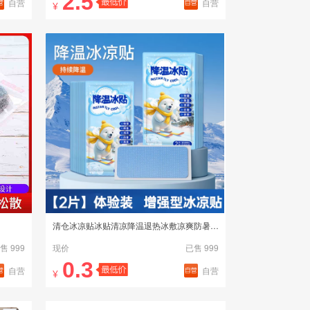
2.5
自营
自营
¥
清仓冰凉贴冰贴清凉降温退热冰敷凉爽防暑解暑神器2片装
售 999
现价
已售 999
0.3
自营
自营
¥