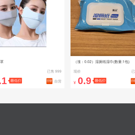
罩
（涨：0.02）湿厕纸湿巾(数量:1包)
已售 999
现价
已
.1
0.9
自营
¥