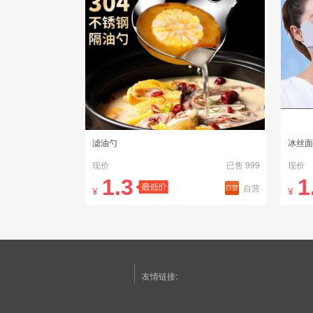
滤油勺
冰丝面
现价
已售 999
现价
1.3
1
自营
¥
¥
友情链接: