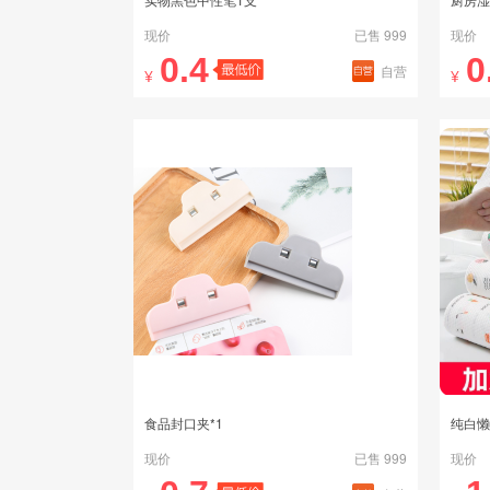
现价
已售 999
现价
0.4
0
自营
¥
¥
食品封口夹*1
纯白懒
现价
已售 999
现价