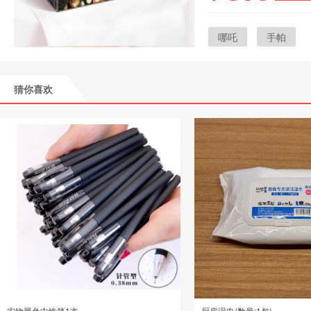
哪吒
手帕
猜你喜欢
实物黑色中性笔1支
厨房湿巾(数量:1包)