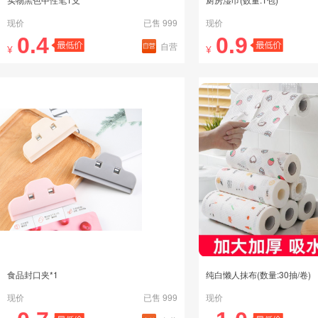
现价
已售 999
现价
0.4
0.9
自营
¥
¥
食品封口夹*1
纯白懒人抹布(数量:30抽/卷)
现价
已售 999
现价