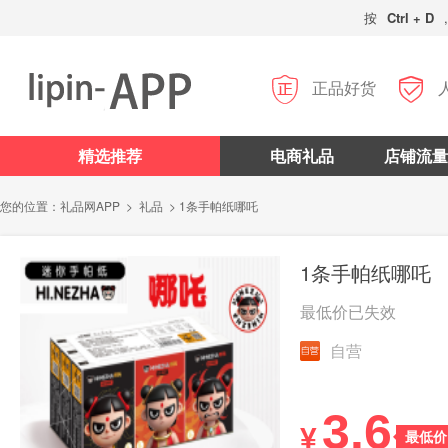
按
Ctrl + D


正品好货
精选推荐
电商礼品
店铺流量
您的位置：
礼品网APP
>
礼品
> 1条手帕纸哪吒
1条手帕纸哪吒
最低价已失效
自营
3.6
¥
最低价