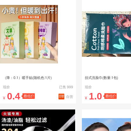
（降：0.1）暖手贴(随机色:1片)
挂式洗脸巾(数量:1包)
现价
已售 999
现价
0.4
1.0
自营
¥
¥