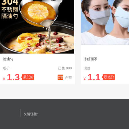
滤油勺
冰丝面罩
现价
已售 999
现价
1.3
1.1
自营
¥
¥
友情链接: