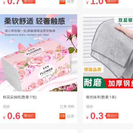
0.7
1.0
自营
¥
¥
粉花朵抽纸(数量:1包)
银丝抹布(数量:1条)
现价
已售 999
现价
0.6
0.3
自营
¥
¥