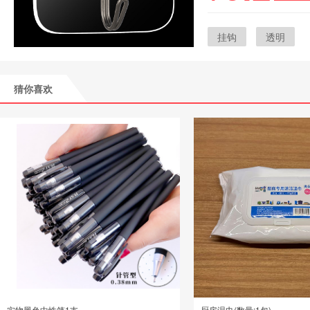
挂钩
透明
猜你喜欢
实物黑色中性笔1支
厨房湿巾(数量:1包)