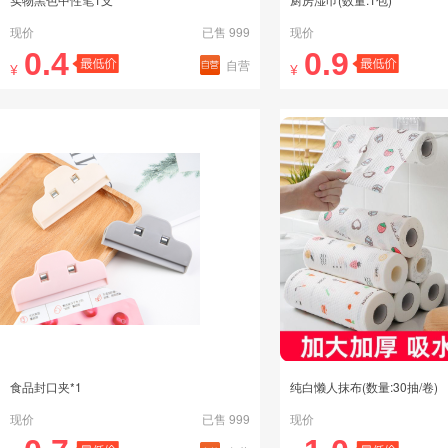
现价
已售 999
现价
0.4
0.9
自营
¥
¥
食品封口夹*1
纯白懒人抹布(数量:30抽/卷)
现价
已售 999
现价