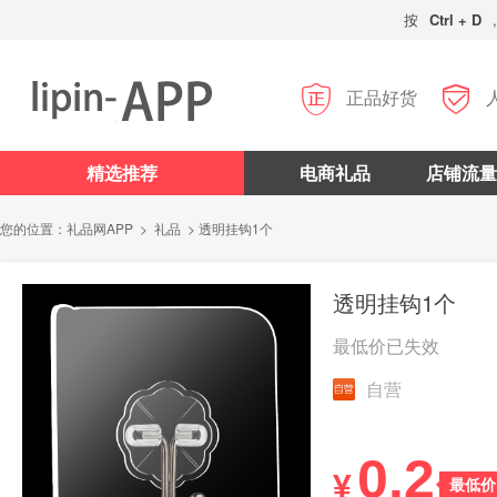
按
Ctrl + D


正品好货
精选推荐
电商礼品
店铺流量
您的位置：
礼品网APP
>
礼品
> 透明挂钩1个
透明挂钩1个
最低价已失效
自营
0.2
¥
最低价