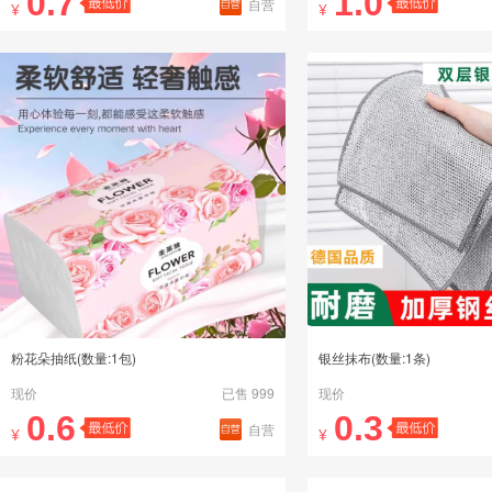
0.7
1.0
自营
¥
¥
粉花朵抽纸(数量:1包)
银丝抹布(数量:1条)
现价
已售 999
现价
0.6
0.3
自营
¥
¥