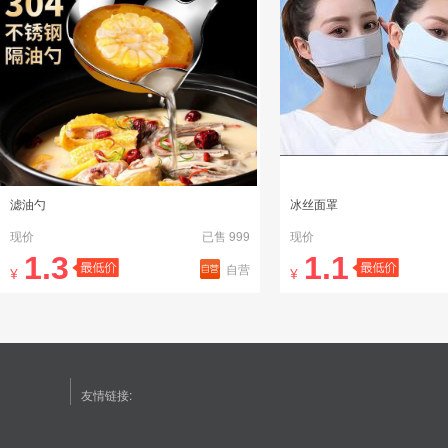
滤油勺
冰丝面罩
现价
已售 999
现价
1.3
1.1
自营
¥
¥
友情链接: