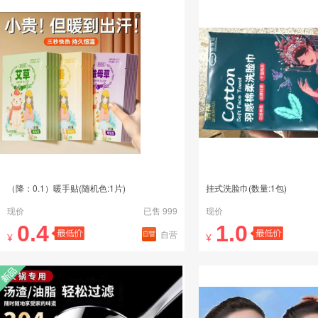
（降：0.1）暖手贴(随机色:1片)
挂式洗脸巾(数量:1包)
现价
已售 999
现价
0.4
1.0
自营
¥
¥
新品