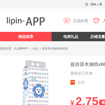
按
Ctrl + D


正品好货
精选推荐
电商礼品
店铺流量
您的位置：
礼品网APP
>
礼品
> 提挂原木抽纸x880张
提挂原木抽纸x8
最低价已失效
自营
2.75
¥
最