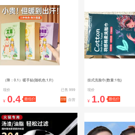
（降：0.1）暖手贴(随机色:1片)
挂式洗脸巾(数量:1包)
现价
已售 999
现价
0.4
1.0
自营
¥
¥