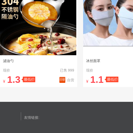
滤油勺
冰丝面罩
现价
已售 999
现价
1.3
1.1
自营
¥
¥
友情链接: