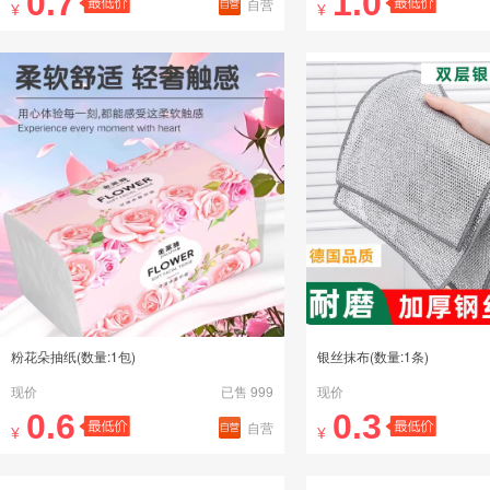
0.7
1.0
自营
¥
¥
粉花朵抽纸(数量:1包)
银丝抹布(数量:1条)
现价
已售 999
现价
0.6
0.3
自营
¥
¥