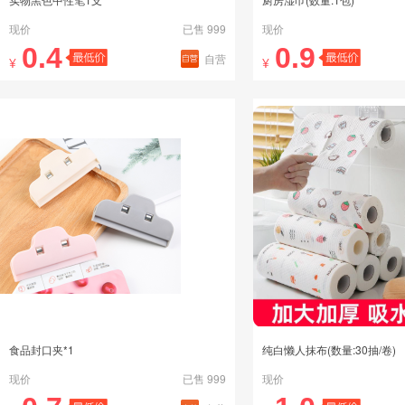
现价
已售 999
现价
0.4
0.9
自营
¥
¥
食品封口夹*1
纯白懒人抹布(数量:30抽/卷)
现价
已售 999
现价