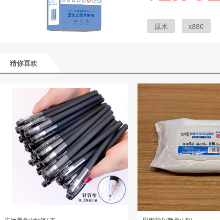
原木
x880
猜你喜欢
实物黑色中性笔1支
厨房湿巾(数量:1包)