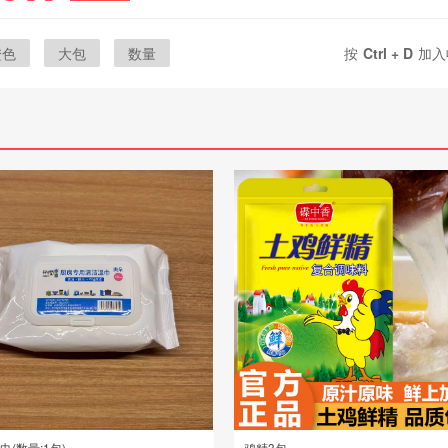
橙色
大包
数量
按
Ctrl + D
加入
巾(数量:1包)
鸡精3包