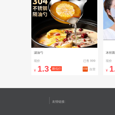
滤油勺
冰丝面
现价
已售 999
现价
1.3
1
自营
¥
¥
友情链接: