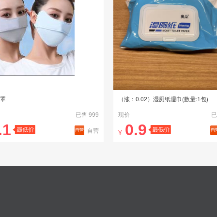
罩
（涨：0.02）湿厕纸湿巾(数量:1包)
已售 999
现价
已
.1
0.9
自营
¥