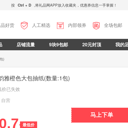
按
Ctrl + D
,将礼品网APP放入收藏夹，优惠券信息一手掌握！



正品好货
人工精选
内部领券
全场包邮
品
店铺流量
9块9包邮
20元封顶
我的
包)
韵雅橙色大包抽纸(数量:1包)
低价已失效
自营
马上下单
0.7
最低价