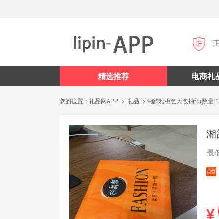

精选推荐
电商礼
您的位置：
礼品网APP
>
礼品
> 湘韵雅橙色大包抽纸(数量:1
湘
最
¥