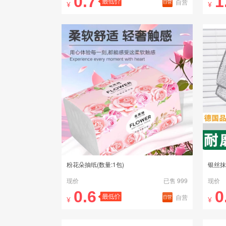
0.7
1
自营
¥
¥
粉花朵抽纸(数量:1包)
银丝抹
现价
已售 999
现价
0.6
0
自营
¥
¥