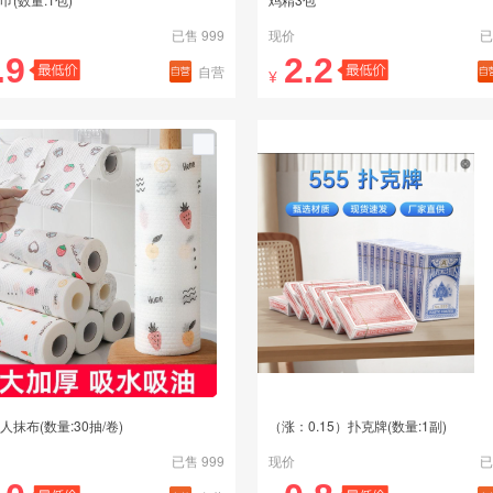
已售 999
现价
已
.9
2.2
自营
¥
人抹布(数量:30抽/卷)
（涨：0.15）扑克牌(数量:1副)
已售 999
现价
已