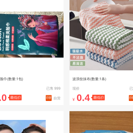
脸巾(数量:1包)
波浪纹抹布(数量:1条)
已售 999
现价
已
.0
0.4
自营
¥