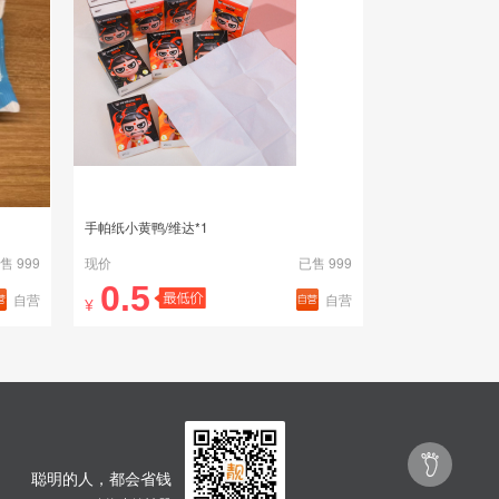
手帕纸小黄鸭/维达*1
售 999
现价
已售 999
0.5
自营
自营
¥

聪明的人，都会省钱