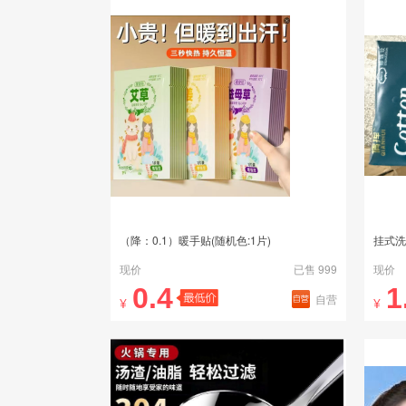
（降：0.1）暖手贴(随机色:1片)
挂式洗
现价
已售 999
现价
0.4
1
自营
¥
¥