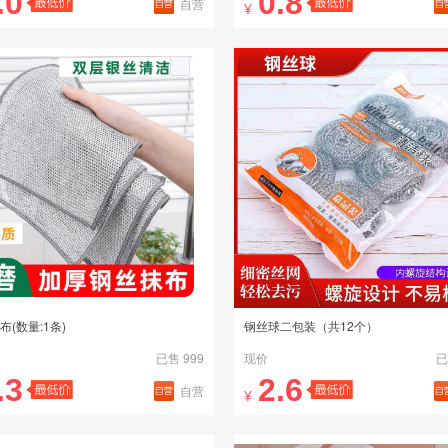
.0
0.8
自营
¥
布(数量:1条)
钢丝球二包装（共12个）
已售 999
现价
已
.3
2.6
自营
¥