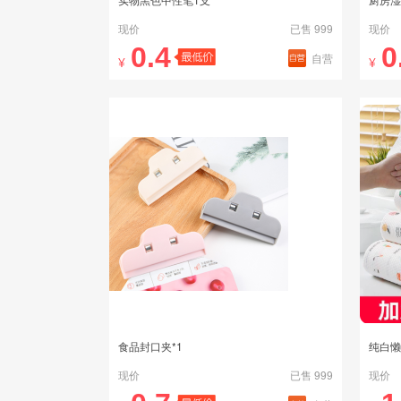
现价
已售 999
现价
0.4
0
自营
¥
¥
食品封口夹*1
纯白懒
现价
已售 999
现价