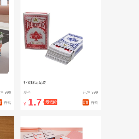
扑克牌两副装
售 999
现价
已售 999
1.7
自营
自营
¥