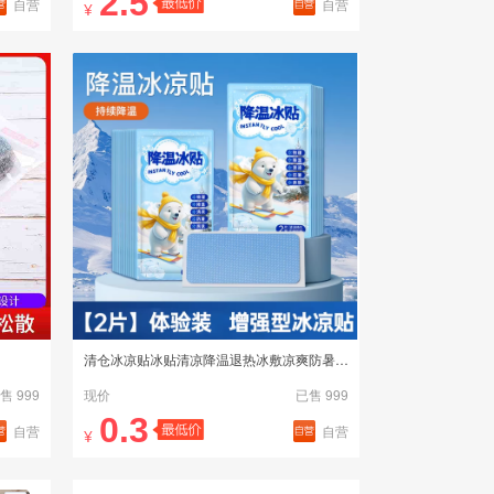
2.5
自营
自营
¥
清仓冰凉贴冰贴清凉降温退热冰敷凉爽防暑解暑神器2片装
售 999
现价
已售 999
0.3
自营
自营
¥