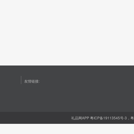
友情链接:
礼品网APP
粤ICP备19113545号-3，粤