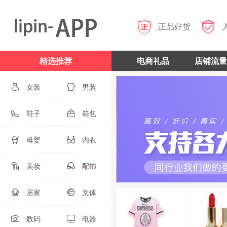


正品好货
精选推荐
电商礼品
店铺流量
女装
男装


鞋子
箱包


母婴
内衣


美妆
配饰


居家
文体


数码
电器

