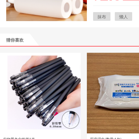
抹布
懒人
猜你喜欢
实物黑色中性笔1支
厨房湿巾(数量:1包)