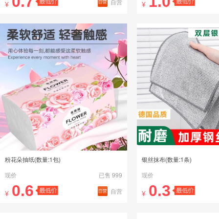
0.7
1.0
自营
¥
¥
粉花朵抽纸(数量:1包)
银丝抹布(数量:1条)
现价
已售 999
现价
0.6
0.3
自营
¥
¥