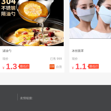
滤油勺
冰丝面罩
现价
已售 999
现价
1.3
1.1
自营
¥
¥
友情链接: