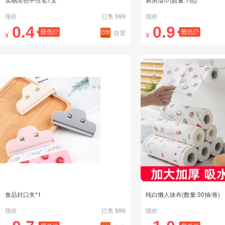
现价
已售 999
现价
0.4
0.9
自营
¥
¥
食品封口夹*1
纯白懒人抹布(数量:30抽/卷)
现价
已售 999
现价