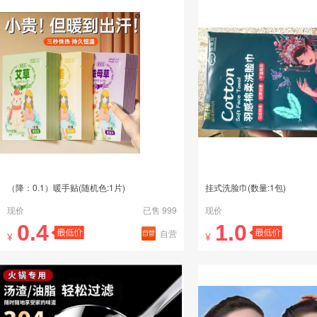
（降：0.1）暖手贴(随机色:1片)
挂式洗脸巾(数量:1包)
现价
已售 999
现价
0.4
1.0
自营
¥
¥