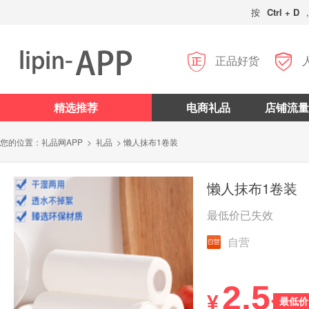
按
Ctrl + D


正品好货
精选推荐
电商礼品
店铺流量
您的位置：
礼品网APP
>
礼品
> 懒人抹布1卷装
懒人抹布1卷装
最低价已失效
自营
2.5
¥
最低价