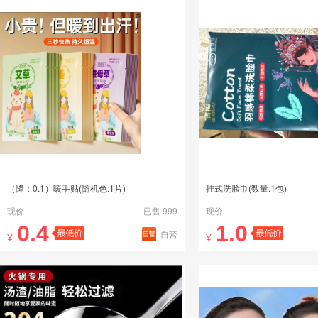
（降：0.1）暖手贴(随机色:1片)
挂式洗脸巾(数量:1包)
现价
已售 999
现价
0.4
1.0
自营
¥
¥