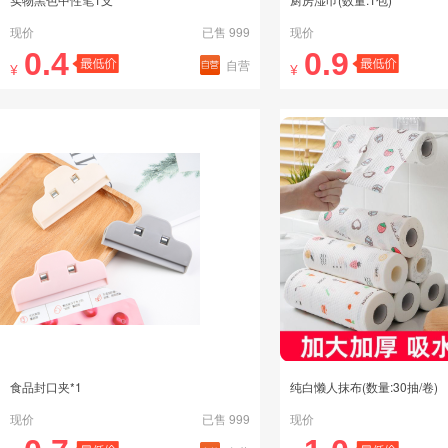
现价
已售 999
现价
0.4
0.9
自营
¥
¥
食品封口夹*1
纯白懒人抹布(数量:30抽/卷)
现价
已售 999
现价