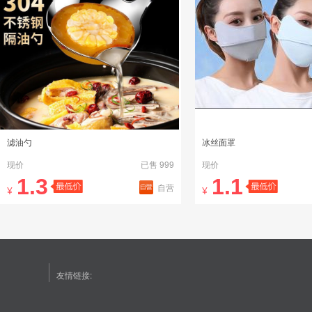
滤油勺
冰丝面罩
现价
已售 999
现价
1.3
1.1
自营
¥
¥
友情链接: