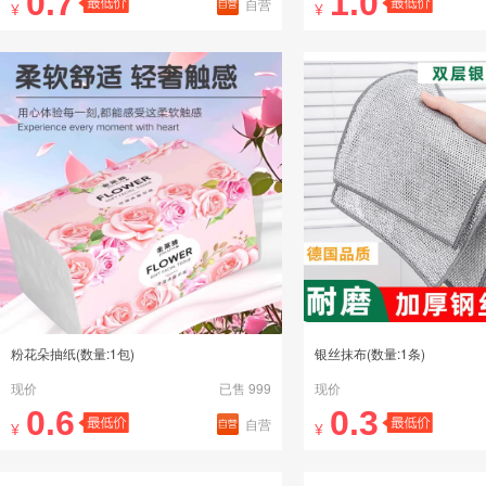
0.7
1.0
自营
¥
¥
粉花朵抽纸(数量:1包)
银丝抹布(数量:1条)
现价
已售 999
现价
0.6
0.3
自营
¥
¥