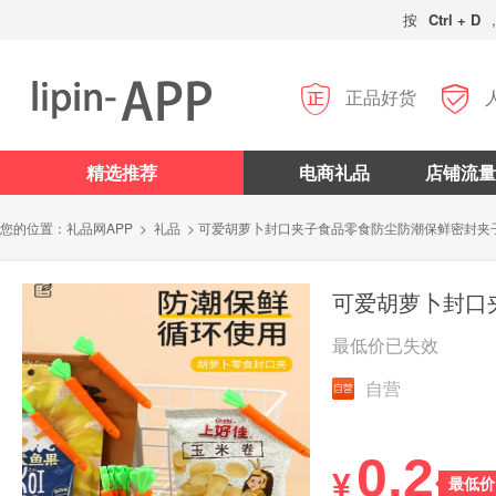
按
Ctrl + D


正品好货
精选推荐
电商礼品
店铺流量
您的位置：
礼品网APP
>
礼品
> 可爱胡萝卜封口夹子食品零食防尘防潮保鲜密封夹
最低价已失效
自营
0.2
¥
最低价