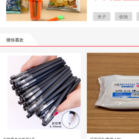
夹子
收纳
防潮
猜你喜欢
实物黑色中性笔1支
厨房湿巾(数量:1包)