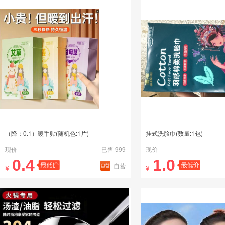
（降：0.1）暖手贴(随机色:1片)
挂式洗脸巾(数量:1包)
现价
已售 999
现价
0.4
1.0
自营
¥
¥