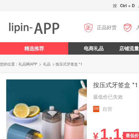
按
Ctrl + D


正品好货
精选推荐
电商礼品
店铺流量
您的位置：
礼品网APP
>
礼品
> 按压式牙签盒 *1
按压式牙签盒 *1
最低价已失效
自营
1.1
¥
最低价