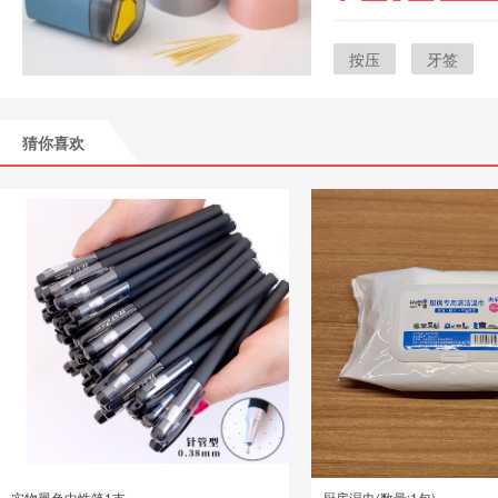
按压
牙签
猜你喜欢
实物黑色中性笔1支
厨房湿巾(数量:1包)