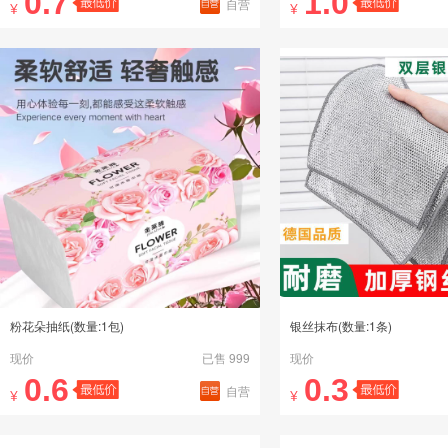
0.7
1.0
自营
¥
¥
粉花朵抽纸(数量:1包)
银丝抹布(数量:1条)
现价
已售 999
现价
0.6
0.3
自营
¥
¥