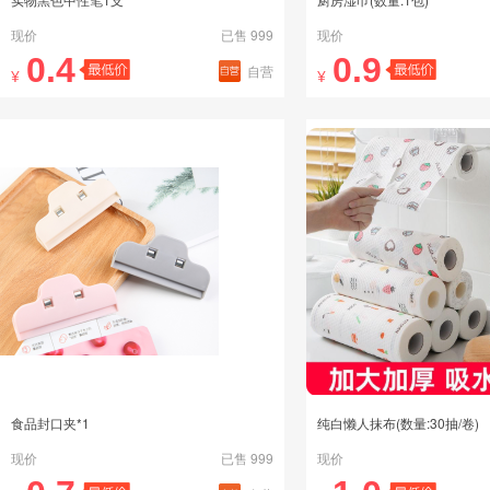
现价
已售 999
现价
0.4
0.9
自营
¥
¥
食品封口夹*1
纯白懒人抹布(数量:30抽/卷)
现价
已售 999
现价