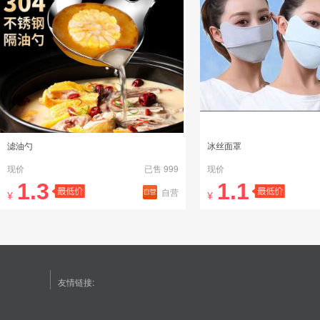
滤油勺
冰丝面罩
现价
已售 999
现价
1.3
1.1
自营
¥
¥
友情链接: