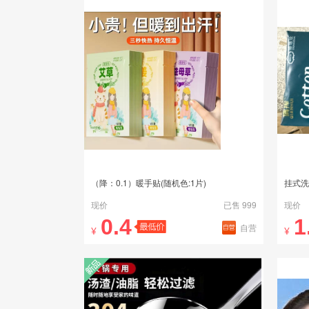
（降：0.1）暖手贴(随机色:1片)
挂式洗
现价
已售 999
现价
0.4
1
自营
¥
¥
新品