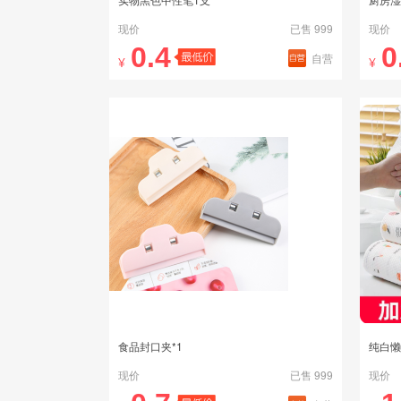
现价
已售 999
现价
0.4
0
自营
¥
¥
食品封口夹*1
纯白懒
现价
已售 999
现价