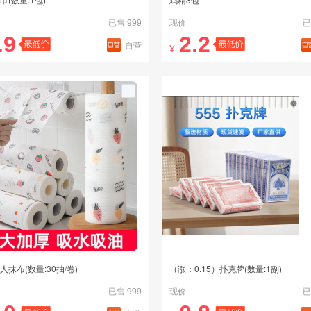
已售 999
现价
已
.9
2.2
自营
¥
人抹布(数量:30抽/卷)
（涨：0.15）扑克牌(数量:1副)
已售 999
现价
已