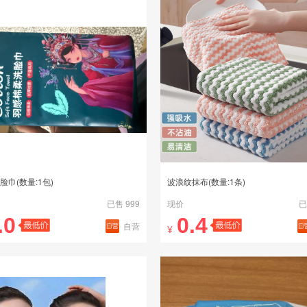
脸巾(数量:1包)
波浪纹抹布(数量:1条)
已售 999
现价
已
.0
0.4
自营
¥