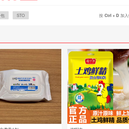
一包
STO
按
Ctrl + D
加入
巾(数量:1包)
鸡精3包