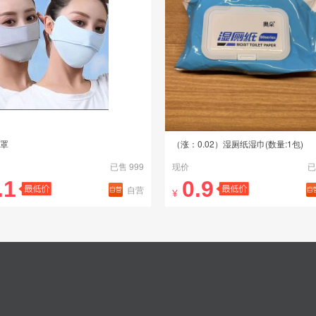
罩
（涨：0.02）湿厕纸湿巾(数量:1包)
已售 999
现价
已
.1
0.9
自营
¥