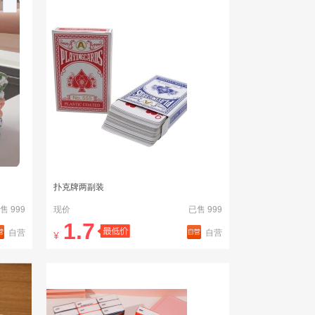
扑克牌两副装
售 999
现价
已售 999
1.7
自营
自营
¥