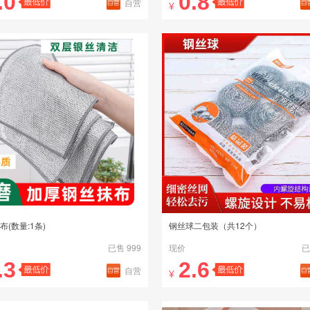
.0
0.8
自营
¥
布(数量:1条)
钢丝球二包装（共12个）
已售 999
现价
已
.3
2.6
自营
¥