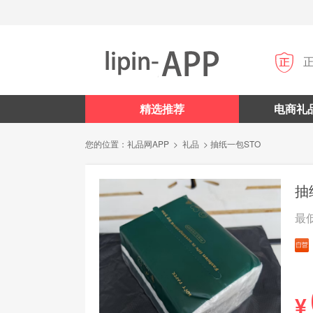

精选推荐
电商礼
您的位置：
礼品网APP
>
礼品
> 抽纸一包STO
抽
最
¥