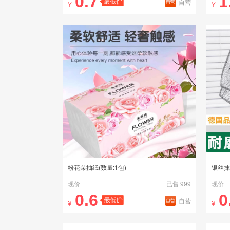
0.7
1
自营
¥
¥
粉花朵抽纸(数量:1包)
银丝抹
现价
已售 999
现价
0.6
0
自营
¥
¥