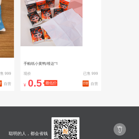
手帕纸小黄鸭/维达*1
售 999
现价
已售 999
0.5
自营
自营
¥

聪明的人，都会省钱