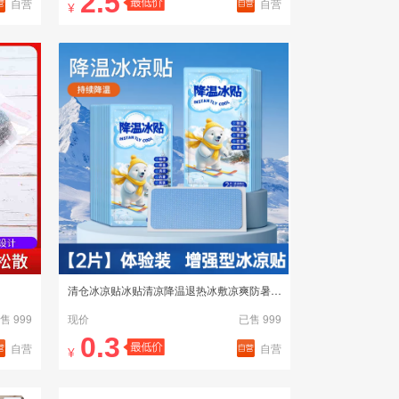
2.5
自营
自营
¥
清仓冰凉贴冰贴清凉降温退热冰敷凉爽防暑解暑神器2片装
售 999
现价
已售 999
0.3
自营
自营
¥