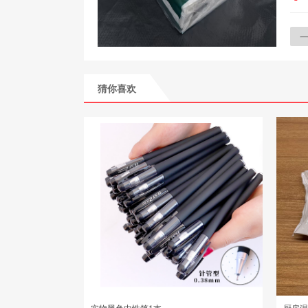
猜你喜欢
实物黑色中性笔1支
厨房湿