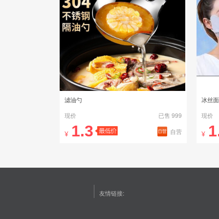
滤油勺
冰丝面
现价
已售 999
现价
1.3
1
自营
¥
¥
友情链接: