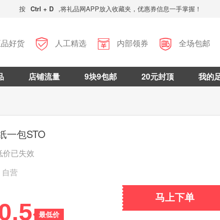
按
Ctrl + D
,将礼品网APP放入收藏夹，优惠券信息一手掌握！



正品好货
人工精选
内部领券
全场包邮
品
店铺流量
9块9包邮
20元封顶
我的
纸一包STO
低价已失效
自营
马上下单
0.5
最低价