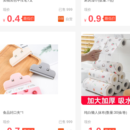
现价
已售 999
现价
0.4
0.9
自营
¥
¥
食品封口夹*1
纯白懒人抹布(数量:30抽/卷)
现价
已售 999
现价