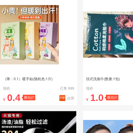
（降：0.1）暖手贴(随机色:1片)
挂式洗脸巾(数量:1包)
现价
已售 999
现价
0.4
1.0
自营
¥
¥