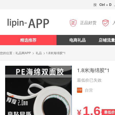
按
Ctrl + D


正品好货
精选推荐
电商礼品
店铺流量
您的位置：
礼品网APP
>
礼品
> 1.8米海绵胶*1
1.8米海绵胶*1
最低价已失效
自营
1.6
¥
最低价