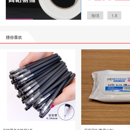
海绵
1.8
猜你喜欢
实物黑色中性笔1支
厨房湿巾(数量:1包)