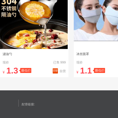
滤油勺
冰丝面罩
现价
已售 999
现价
1.3
1.1
自营
¥
¥
友情链接: