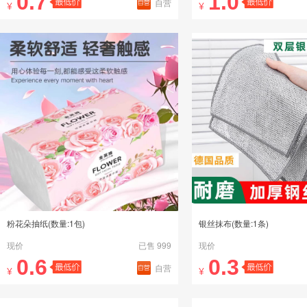
0.7
1.0
自营
¥
¥
粉花朵抽纸(数量:1包)
银丝抹布(数量:1条)
现价
已售 999
现价
0.6
0.3
自营
¥
¥