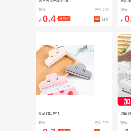
现价
已售 999
现价
0.4
0
自营
¥
¥
食品封口夹*1
纯白懒
现价
已售 999
现价