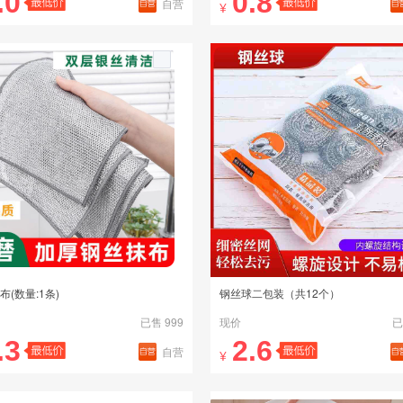
.0
0.8
自营
¥
布(数量:1条)
钢丝球二包装（共12个）
已售 999
现价
已
.3
2.6
自营
¥