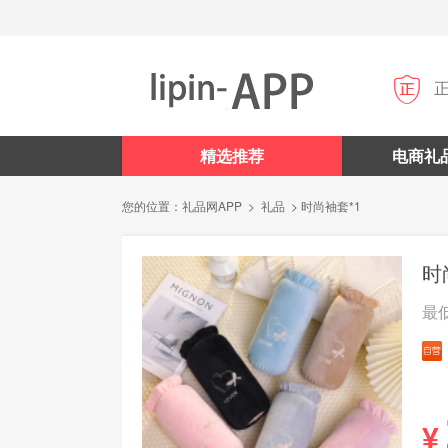

精选推荐
电商礼
您的位置：
礼品网APP
>
礼品
> 时尚袖套*1
时
最
¥