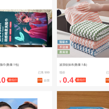
脸巾(数量:1包)
波浪纹抹布(数量:1条)
已售 999
现价
已
.0
0.4
自营
¥