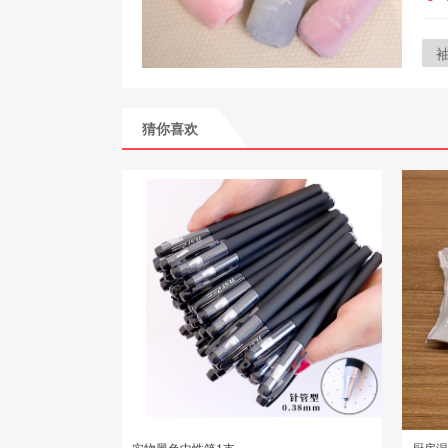
猜你喜欢
实物黑色中性笔1支
厨房湿