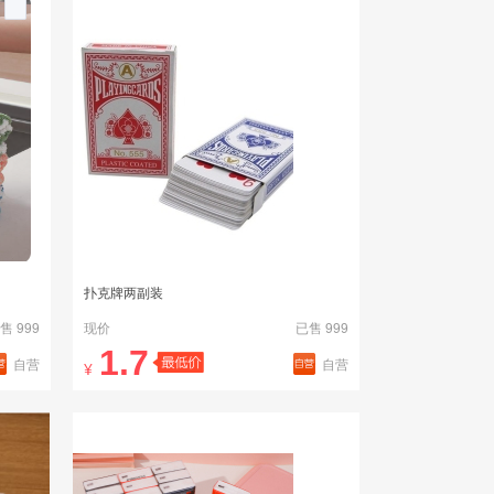
扑克牌两副装
售 999
现价
已售 999
1.7
自营
自营
¥