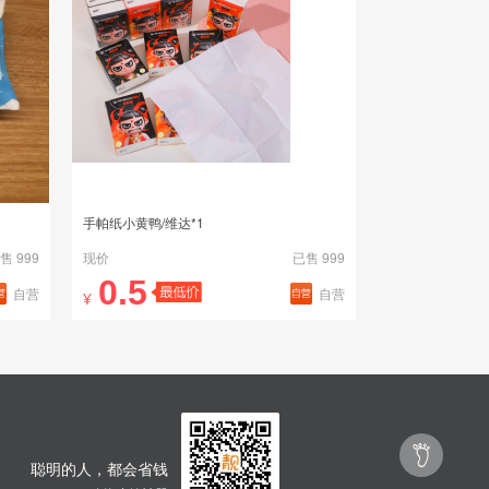
手帕纸小黄鸭/维达*1
售 999
现价
已售 999
0.5
自营
自营
¥

聪明的人，都会省钱