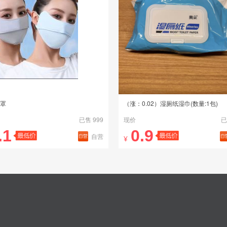
罩
（涨：0.02）湿厕纸湿巾(数量:1包)
已售 999
现价
已
.1
0.9
自营
¥