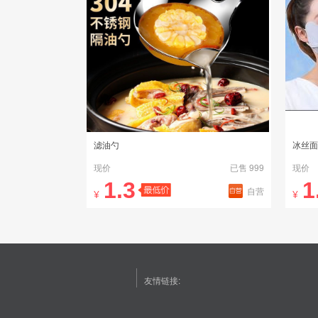
滤油勺
冰丝面
现价
已售 999
现价
1.3
1
自营
¥
¥
友情链接: