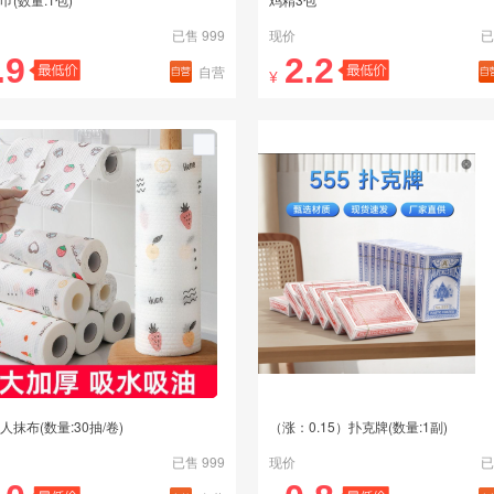
已售 999
现价
已
.9
2.2
自营
¥
人抹布(数量:30抽/卷)
（涨：0.15）扑克牌(数量:1副)
已售 999
现价
已