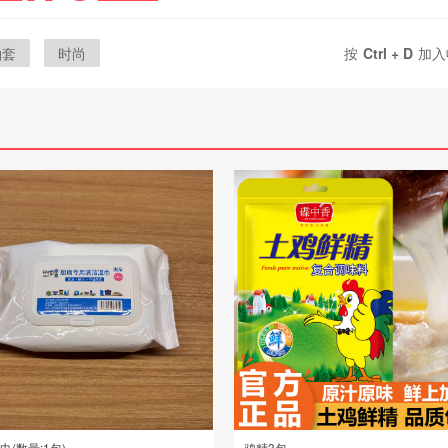
袖套
时尚
按
Ctrl + D
加入
巾(数量:1包)
鸡精3包