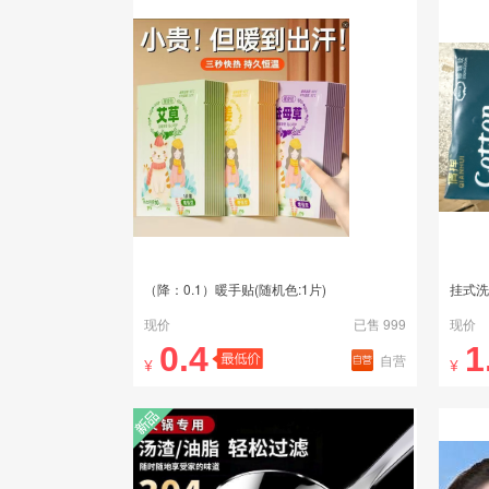
（降：0.1）暖手贴(随机色:1片)
挂式洗
现价
已售 999
现价
0.4
1
自营
¥
¥
新品