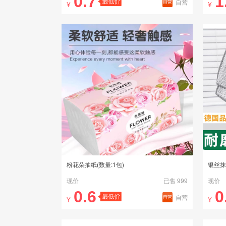
0.7
1
自营
¥
¥
粉花朵抽纸(数量:1包)
银丝抹
现价
已售 999
现价
0.6
0
自营
¥
¥