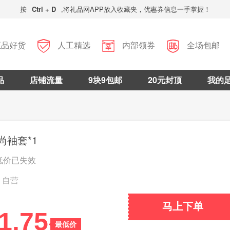
按
Ctrl + D
,将礼品网APP放入收藏夹，优惠券信息一手掌握！



正品好货
人工精选
内部领券
全场包邮
品
店铺流量
9块9包邮
20元封顶
我的
尚袖套*1
低价已失效
自营
马上下单
1.75
最低价