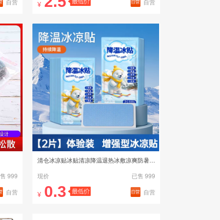
2.5
自营
自营
¥
清仓冰凉贴冰贴清凉降温退热冰敷凉爽防暑解暑神器2片装
售 999
现价
已售 999
0.3
自营
自营
¥